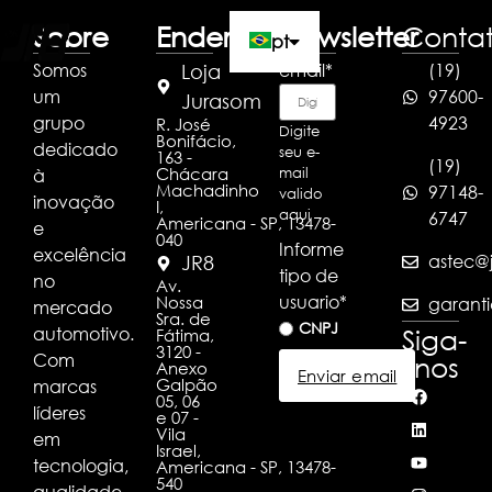
Sobre
Endereço
Newsletter
Conta
pt
Somos
email
*
(19)
Loja
um
97600-
en
Jurasom
grupo
4923
R. José
Digite
Bonifácio,
dedicado
es
seu e-
163 -
(19)
Chácara
à
mail
Machadinho
97148-
valido
inovação
I,
aqui
6747
Americana - SP, 13478-
e
040
Informe
excelência
astec@j
JR8
tipo de
no
Av.
usuario
*
Nossa
garanti
mercado
Sra. de
CNPJ
automotivo.
Siga-
Fátima,
3120 -
Com
nos
Anexo
Enviar email
Galpão
marcas
05, 06
líderes
e 07 -
Vila
em
Israel,
tecnologia,
Americana - SP, 13478-
540
qualidade