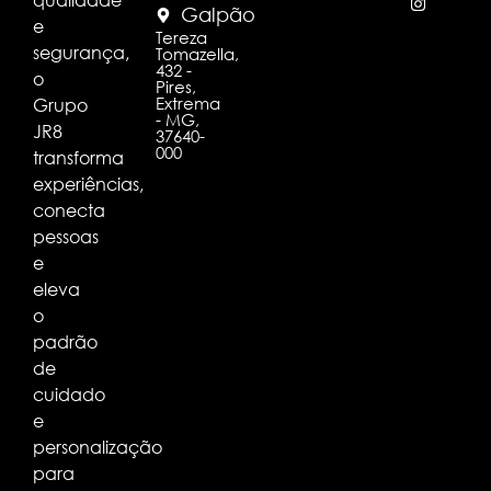
Galpão
e
Tereza
segurança,
Tomazella,
432 -
o
Pires,
Extrema
Grupo
- MG,
JR8
37640-
000
transforma
experiências,
conecta
pessoas
e
eleva
o
padrão
de
cuidado
e
personalização
para