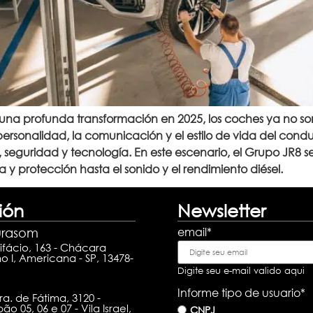
una profunda transformación en 2025, los coches ya no son
ersonalidad, la comunicación y el estilo de vida del condu
 seguridad y tecnología. En este escenario, el Grupo JR8 
y protección hasta el sonido y el rendimiento diésel.
ión
Newsletter
email
*
urasom
ifácio, 163 - Chácara
 I, Americana - SP, 13478-
Digite seu e-mail valido aqui
Informe tipo de usuario
*
ra. de Fátima, 3120 -
o 05, 06 e 07 - Vila Israel,
CNPJ