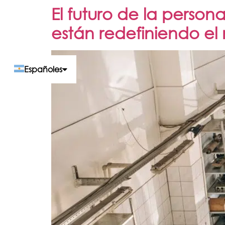
El futuro de la person
están redefiniendo e
Español
es
Português
pt
English
en