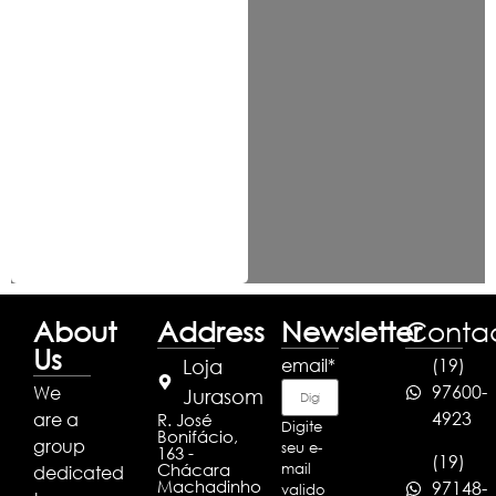
About
Address
Newsletter
Conta
Us
email
*
(19)
Loja
97600-
We
Jurasom
4923
are a
R. José
Digite
Bonifácio,
group
seu e-
163 -
(19)
Chácara
mail
dedicated
Machadinho
97148-
valido