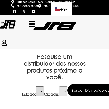
Infleses Street, 599 - Center, São Paulo/SP
(99)99999-9999
MON - SAT | 08:00 to 18:00
en
pt
es
Pesquise um
distribuidor dos nossos
produtos próximo a
você.
Buscar Distribuidore
Estado:
Cidade: