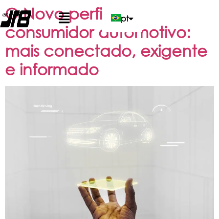
O Novo perfil do
pt
consumidor automotivo:
en
mais conectado, exigente
e informado
es