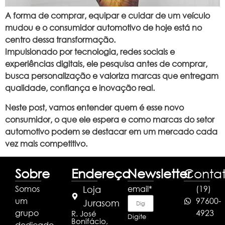
A forma de comprar, equipar e cuidar de um veículo
mudou e o consumidor automotivo de hoje está no
centro dessa transformação.
Impulsionado por tecnologia, redes sociais e
experiências digitais, ele pesquisa antes de comprar,
busca personalização e valoriza marcas que entregam
qualidade, confiança e inovação real.
Neste post, vamos entender quem é esse novo
consumidor, o que ele espera e como marcas do setor
automotivo podem se destacar em um mercado cada
vez mais competitivo.
Sobre
Endereço
Newsletter
Conta
Somos
email
*
(19)
Loja
um
97600-
Jurasom
grupo
4923
R. José
Digite
Bonifácio,
dedicado