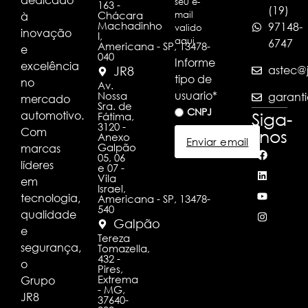
seu e-
163 -
(19)
Chácara
à
mail
Machadinho
97148-
valido
inovação
I,
aqui
6747
Americana - SP, 13478-
e
040
Informe
excelência
astec@j
JR8
tipo de
no
Av.
usuario
*
Nossa
garanti
mercado
Sra. de
CNPJ
automotivo.
Siga-
Fátima,
3120 -
Com
nos
Anexo
Enviar email
Galpão
marcas
05, 06
líderes
e 07 -
Vila
em
Israel,
tecnologia,
Americana - SP, 13478-
540
qualidade
Galpão
e
Tereza
segurança,
Tomazella,
432 -
o
Pires,
Extrema
Grupo
- MG,
JR8
37640-