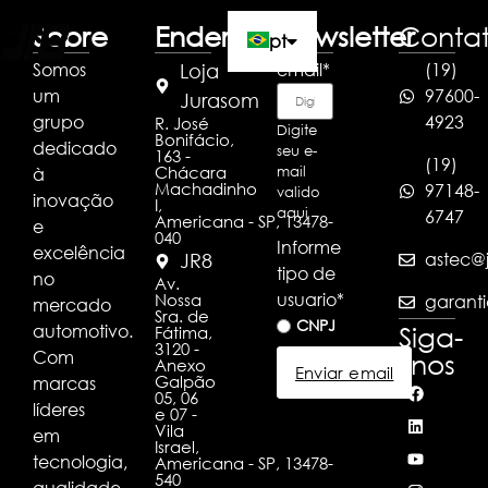
Sobre
Endereço
Newsletter
Conta
pt
Somos
email
*
(19)
Loja
um
97600-
en
Jurasom
grupo
4923
R. José
Digite
Bonifácio,
dedicado
es
seu e-
163 -
(19)
Chácara
à
mail
Machadinho
97148-
valido
inovação
I,
aqui
6747
Americana - SP, 13478-
e
040
Informe
excelência
astec@j
JR8
tipo de
no
Av.
usuario
*
Nossa
garanti
mercado
Sra. de
CNPJ
automotivo.
Siga-
Fátima,
3120 -
Com
nos
Anexo
Enviar email
Galpão
marcas
05, 06
líderes
e 07 -
Vila
em
Israel,
tecnologia,
Americana - SP, 13478-
540
qualidade