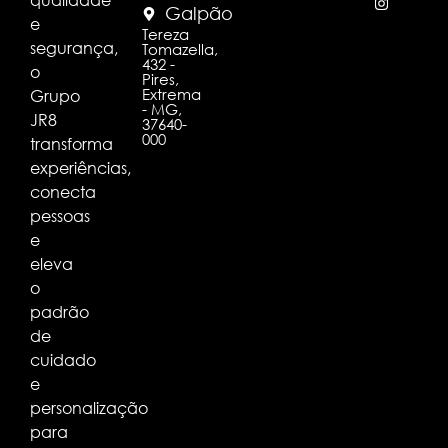
Galpão
e
Tereza
segurança,
Tomazella,
432 -
o
Pires,
Extrema
Grupo
- MG,
JR8
37640-
000
transforma
experiências,
conecta
pessoas
e
eleva
o
padrão
de
cuidado
e
personalização
para